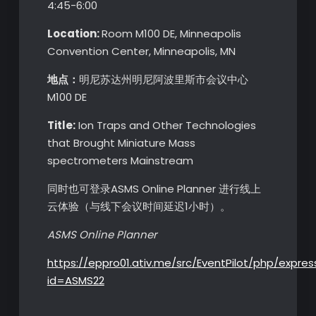
4:45-6:00
Location:
Room M100 DE, Minneapolis
Convention Center, Minneapolis, MN
地点：
明尼苏达州明尼阿波里斯市会议中心
M100 DE
Title:
Ion Traps and Other Technologies
that Brought Miniature Mass
spectrometers Mainstream
同时也可登录ASMS Online Planner 进行线上
云体验（与线下会议时间延迟1小时）。
ASMS Online Planner
https://eppro01.ativ.me/src/EventPilot/php/expre
id=ASMS22