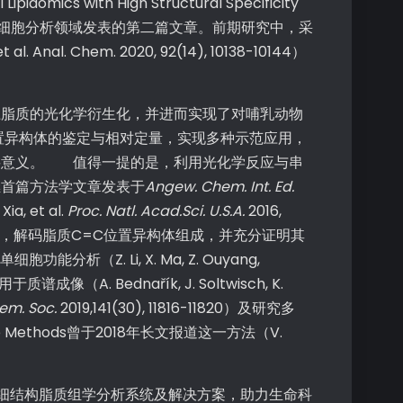
 with High Structural Specificity
队在单细胞分析领域发表的第二篇文章。前期研究中，采
al. Chem. 2020, 92(14), 10138-10144）
脂质的光化学衍生化，并进而实现了对哺乳动物
置异构体的鉴定与相对定量，实现多种示范应用，
重要意义。 值得一提的是，利用光化学反应与串
继首篇方法学文章发表于
Angew. Chem. Int. Ed.
a, et al.
Proc. Natl. Acad.Sci. U.S.A.
2016,
, 79），解码脂质C=C位置异构体组成，并充分证明其
及单细胞功能分析（Z. Li, X. Ma, Z. Ouyang,
. Bednařík, J. Soltwisch, K.
em. Soc.
2019,141(30), 11816-11820）及研究多
ature Methods曾于2018年长文报道这一方法（V.
模精细结构脂质组学分析系统及解决方案，助力生命科