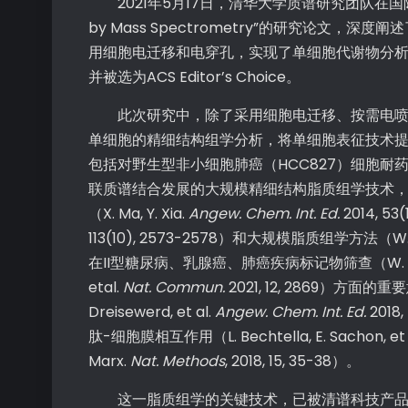
2021年5月17日，清华大学质谱研究团队在国际知名期刊Nature
by Mass Spectrometry”的研究
用细胞电迁移和电穿孔，实现了单细胞代谢物分析，文章发表于Analytic
并被选为ACS Editor’s Choice。
此次研究中，除了采用细胞电迁移、按需电喷雾
单细胞的精细结构组学分析，将单细胞表征技术提
包括对野生型非小细胞肺癌（HCC827）细胞
联质谱结合发展的大规模精细结构脂质组学技术
（X. Ma, Y. Xia.
Angew. Chem. Int. Ed.
2014, 53
113(10), 2573-2578）和大规模脂质组学方法（W. Zhang,
在II型糖尿病、乳腺癌、肺癌疾病标记物筛查（W. Cao, Z. 
etal.
Nat. Commun.
2021, 12, 2869）方面
Dreisewerd, et al.
Angew. Chem. Int. Ed.
2018, 
肽-细胞膜相互作用（L. Bechtella, E. Sachon, et 
Marx.
Nat. Methods
, 2018, 15, 35-38）。
这一脂质组学的关键技术，已被清谱科技产品化（Ω 