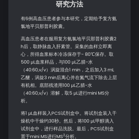
研究方法
有6例高血压患者参与本研究，定期给予复方氨
氯地平贝那普利胶囊。
高血压患者在服用复方氨氯地平贝那普利胶囊2
h后，取静脉血入肝素管。采集的血样立即离
心，所得血浆标本冷冻保存于- 80℃保存。取
500 μL血浆样品，与100 μL乙腈-水
（40:60,v/v）涡旋混合1 min，之后加入3 mL
乙醚，涡旋3 min后离心并在氮气流下除去上层
有机相。底部残渣用100 μL乙腈-水
（40:60,v/v）溶解，取5 μL进行mini MS分
析。
将1 μL血样装入PCS试剂盒中。将试剂盒装入干
燥机中干燥约30秒。然后，将100 μL甲醇滴入
试剂盒中，进行样品洗脱。最后，PCS试剂盒
2
置于mini MS进行MS
分析。