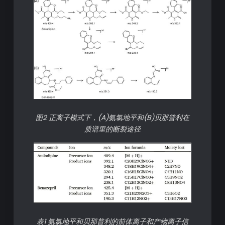
图2 正离子模式下，(A)氨氯地平和(B)贝那普利在
质谱里的断裂途径
表1 氨氯地平和贝那普利的前体离子和产物离子信