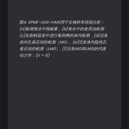
图4. SPME-nESI-mMS用于生物样本现场分析：
(a)检测海水中辣椒素，(b)海水中的食用油检测，
(c)在新鲜蔬菜中进行毒死蜱的体内检测，(d)活鱼
体内孔雀石绿的检测（MG）, (e)活鱼体内隐色孔
雀石绿的检测（LMG）, (f)活鱼MG和LMG的代谢
动力学；(n = 6)