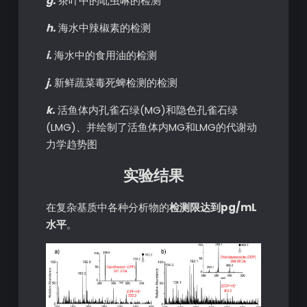
g.
茶叶中的吡虫啉的检测
h.
海水中辣椒素的检测
i.
海水中的食用油的检测
j.
新鲜蔬菜毒死蜱检测的检测
k.
活鱼体内孔雀石绿(MG)和隐色孔雀石绿
(LMG)、并绘制了活鱼体内MG和LMG的代谢动
力学趋势图
实验结果
在复杂基质中各种分析物的
检测限达到pg/mL
水平
。