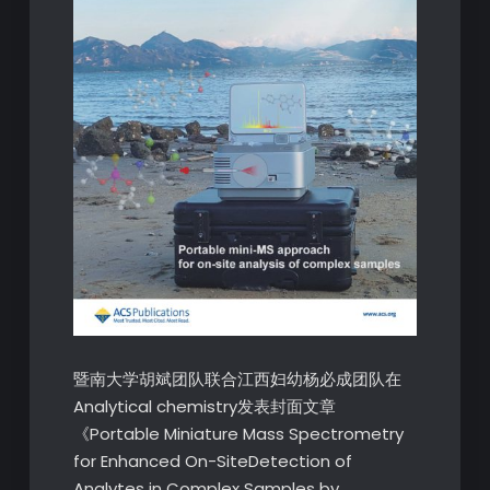
暨南大学胡斌团队联合江西妇幼杨必成团队在
Analytical chemistry发表封面文章
《Portable Miniature Mass Spectrometry
for Enhanced On-SiteDetection of
Analytes in Complex Samples by