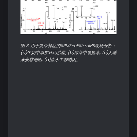
图 3. 用于复杂样品的SPME-nESI-mMS现场分析：
(a)牛奶中添加环丙沙星, (b)凉茶中氯氮卓, (c)人唾
液安非他明, (d)废水中咖啡因。