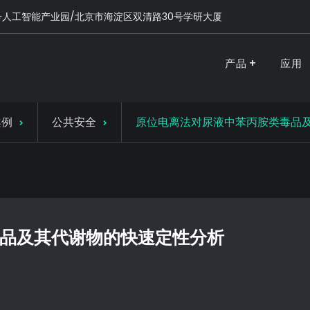
号人工智能产业园/北京市海淀区双清路30号学研大厦
产品
应用
PURSPEC-让人类生活更美好更健康
案例
公共安全
原位电离法对尿液中苯丙胺类毒品
品及其代谢物的快速定性分析